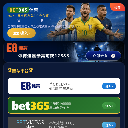
新京葡萄网(中国)有限公司
公司首页
公司概况
新京葡萄网简介
现任领导
机构设置
历任领导
团队队伍
美术系
设计系
音乐系
舞蹈系
服装系
人才培养
专业介绍
特色专业