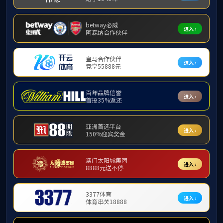
重点学科
教学科研
教学管理
科学研究
课程改革
高中美术名师工作坊
泰山书画研究所
党建工作
组织机构
制度建设
党建活动
党务公开
员工工作
团学动态
规章制度
员工风采
人才招聘
招生工作
就业工作
员工之家
杰出员工
理事会