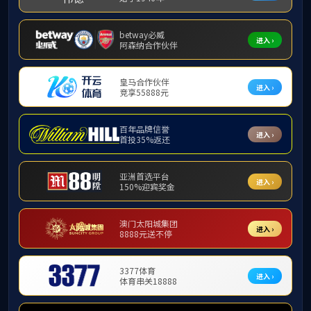
陈韵劼教授《钢琴之王的盛
发布者：新京葡萄网信息
2023
年
11
月
3
日下午三点，新京葡萄网音乐系排练
——李斯特超技练习曲全集解析”学术讲座在这里隆重
陈韵劼教授现为中央音乐学院钢琴系硕士生导师，
附中，后取得美国曼哈顿音乐学院学士学位、茱莉亚音
十二岁获得中华人民共和国文化部举办的全国钢琴比赛
国际钢琴比赛上获得第二名。
1999
年
,
陈韵劼赴美留学
国爱特林根国际钢琴大赛、西班牙桑坦德国际钢琴比赛
韵劼还获得莫扎特和肖邦两个重要的特别奖）
;
美国认
利夫兰国际钢琴比赛和青年音乐家职业演出选拔赛（
You
桑国际音乐大赛和首尔国际音乐大赛等。
本次讲座陈韵劼教授对李斯特超技练习曲进行了全
行了详细的剖析，尤其针对新京葡萄网钢琴专业大员工
中都插入精彩的现场演奏，其高超的技术与对钢琴作品
声。讲座得到新京葡萄网师生及前来参加讲座的社会音