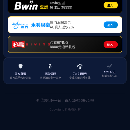
员工印记
官网首页
党建工作
组织机构
制度建设
党建活动
党务公开
党建活动
当前位置：
首页
党建工作
党建活动
新京葡萄网开展党性教育活动
2023年03月28日
浏览量：
次
来源：
新京葡萄网
作者：
发
布：
新京葡萄网