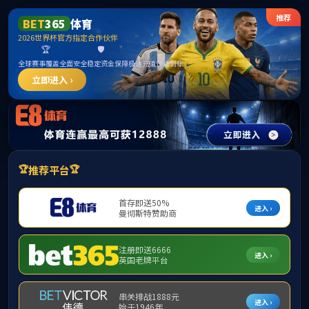
新京葡萄网(中国)有限公司
公司首页
公司概况
新京葡萄网简介
现任领导
机构设置
历任领导
团队队伍
美术系
设计系
音乐系
舞蹈系
服装系
人才培养
专业介绍
特色专业