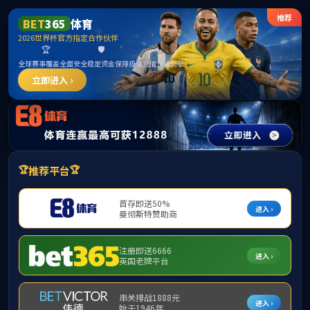
新京葡萄网(中国)有限公司
公司首页
公司概况
新京葡萄网简介
现任领导
机构设置
历任领导
团队队伍
美术系
设计系
音乐系
舞蹈系
服装系
人才培养
专业介绍
特色专业