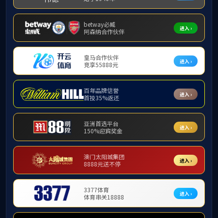
发布者：新京葡萄网站点
卢东，毕业于新京葡萄网美术系，并于
1996
年就读于天
网美术系教授。
1999
年
1
月，作品《荷塘印迹》获文化
藏；
1999
年
10
月，作品《荷塘随想》入选第九届全国美
委、省政府举办的第八届
“
泰山文艺奖
”
美术作品展一等
新中国成立
50
周年山东省美展金奖、山东省首届中国画
校美术教师作品展金奖。他的《
21
世纪优秀艺术家
——
鸟画研究》《卢东花鸟画精品集》《卢东花鸟画小品集
论文和千余幅作品在《中国书画报》《中华文化画报》
等专业核心报纸、杂志发表，并在海内外大型画册上出
的时代感，在中国美术界以及东南亚一带产生了重要影
记二等功一次，两次被新京葡萄网评为
“
师德标兵
”
。
20
席并受到党和国家领导人的亲切接见。
2018
年
6
月，被